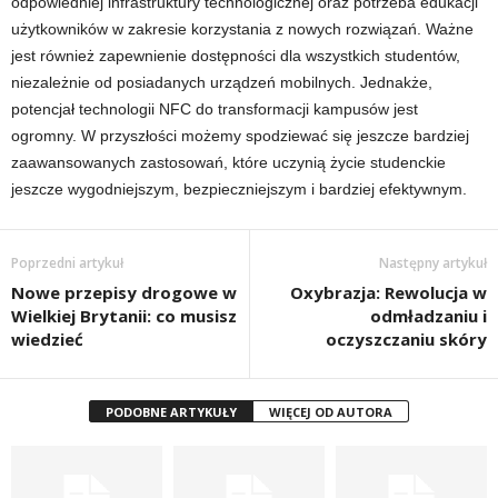
odpowiedniej infrastruktury technologicznej oraz potrzeba edukacji
użytkowników w zakresie korzystania z nowych rozwiązań. Ważne
jest również zapewnienie dostępności dla wszystkich studentów,
niezależnie od posiadanych urządzeń mobilnych. Jednakże,
potencjał technologii NFC do transformacji kampusów jest
ogromny. W przyszłości możemy spodziewać się jeszcze bardziej
zaawansowanych zastosowań, które uczynią życie studenckie
jeszcze wygodniejszym, bezpieczniejszym i bardziej efektywnym.
Poprzedni artykuł
Następny artykuł
Nowe przepisy drogowe w
Oxybrazja: Rewolucja w
Wielkiej Brytanii: co musisz
odmładzaniu i
wiedzieć
oczyszczaniu skóry
PODOBNE ARTYKUŁY
WIĘCEJ OD AUTORA