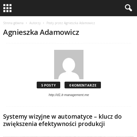
Strona główna
Autorzy
Posty przez Agnieszka Adamowicz
Agnieszka Adamowicz
5 POSTY
0 KOMENTARZE
http://d1.it-management.me
Systemy wizyjne w automatyce – klucz do
zwiększenia efektywności produkcji