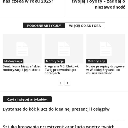
nas czeka w roku 2025?
twojej Toyoty – zadbaj o
niezawodność
PODOBNE ARTYKUŁY
WIĘCEJ OD AUTORA
Motoryzacja
Motoryzacja
Motoryzacja
Seat: Ikona hiszpańskiej
Program Mój Elektryk:
Nowe przepisy drogowe
motoryzacji i jej historia
Twój przewodnik po
w Wielkiej Brytanii: co
dotacjach
musisz wiedzieć
Czytaj więcej artykułów:
Dystanse do kół: klucz do idealnej prezencji i osiągów
Sztuka kreowania przestrzeni: aranżacja wnętrz twoich