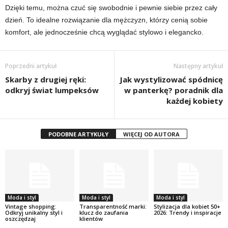
Dzięki temu, można czuć się swobodnie i pewnie siebie przez cały
dzień. To idealne rozwiązanie dla mężczyzn, którzy cenią sobie
komfort, ale jednocześnie chcą wyglądać stylowo i elegancko.
Poprzedni artykuł
Następny artykuł
Skarby z drugiej ręki:
Jak wystylizować spódnicę
odkryj świat lumpeksów
w panterkę? poradnik dla
każdej kobiety
PODOBNE ARTYKUŁY
WIĘCEJ OD AUTORA
Moda i styl
Moda i styl
Moda i styl
Vintage shopping:
Transparentność marki:
Stylizacja dla kobiet 50+
Odkryj unikalny styl i
klucz do zaufania
2026: Trendy i inspiracje
oszczędzaj
klientów